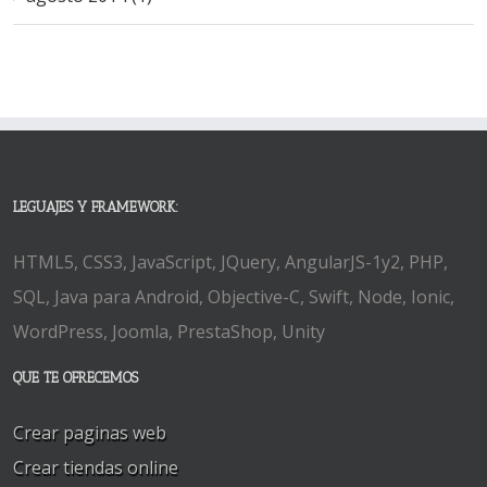
LEGUAJES Y FRAMEWORK:
HTML5, CSS3, JavaScript, JQuery, AngularJS-1y2, PHP,
SQL, Java para Android, Objective-C, Swift, Node, Ionic,
WordPress, Joomla, PrestaShop, Unity
QUE TE OFRECEMOS
Crear paginas web
Crear tiendas online