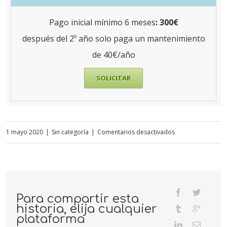
Pago inicial mínimo 6 meses
:
300€
después del 2º año solo paga un mantenimiento
de 40€/año
SOLICITAR
en
1 mayo 2020
|
Sin categoría
|
Comentarios desactivados
Carta
Digital
para
Para compartir esta
Restaurante
historia, elija cualquier
y
plataforma