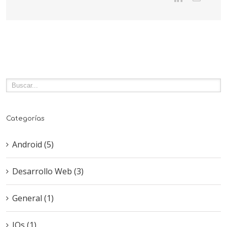
Bares
Categorías
Android (5)
Desarrollo Web (3)
General (1)
IOs (1)