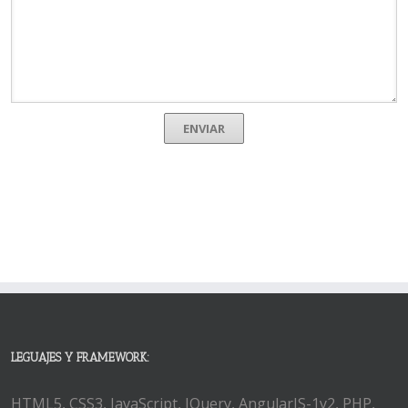
LEGUAJES Y FRAMEWORK:
HTML5, CSS3, JavaScript, JQuery, AngularJS-1y2, PHP,