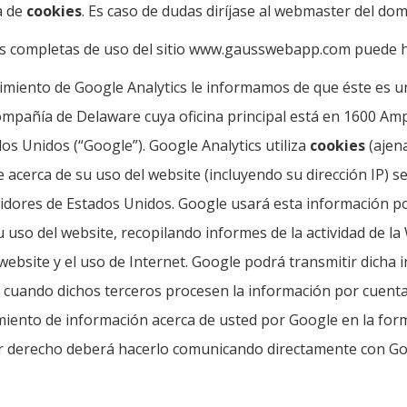
ca de
cookies
. Es caso de dudas diríjase al webmaster del dom
nes completas de uso del sitio www.gausswebapp.com puede h
uimiento de Google Analytics le informamos de que éste es un
compañía de Delaware cuya oficina principal está en 1600 A
dos Unidos (“Google”). Google Analytics utiliza
cookies
(ajen
 acerca de su uso del website (incluyendo su dirección IP) s
vidores de Estados Unidos. Google usará esta información po
u uso del website, recopilando informes de la actividad de l
 website y el uso de Internet. Google podrá transmitir dicha
, o cuando dichos terceros procesen la información por cuenta 
miento de información acerca de usted por Google en la forma
uier derecho deberá hacerlo comunicando directamente con Go