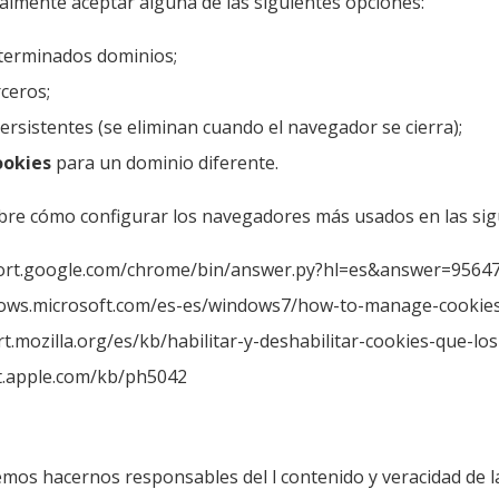
almente aceptar alguna de las siguientes opciones:
terminados dominios;
ceros;
rsistentes (se eliminan cuando el navegador se cierra);
ookies
para un dominio diferente.
re cómo configurar los navegadores más usados en las sigu
port.google.com/chrome/bin/answer.py?hl=es&answer=9564
ndows.microsoft.com/es-es/windows7/how-to-manage-cookies-
rt.mozilla.org/es/kb/habilitar-y-deshabilitar-cookies-que-los
rt.apple.com/kb/ph5042
s hacernos responsables del l contenido y veracidad de las 